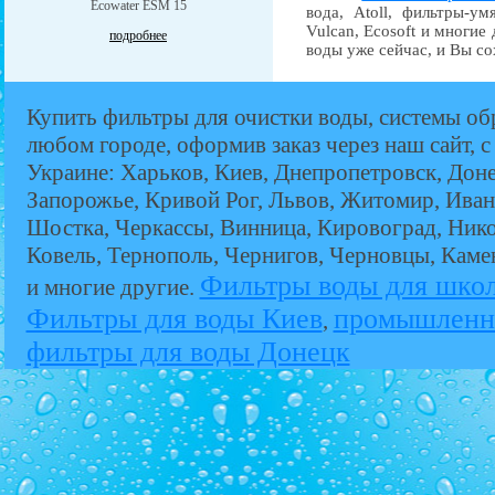
Ecowater ESM 15
вода, Atoll, фильтры-ум
Vulcan, Ecosoft и многие
подробнее
воды уже сейчас, и Вы со
Купить фильтры для очистки воды, системы об
любом городе, оформив заказ через наш сайт, с
Украине: Харьков, Киев, Днепропетровск, Дон
Запорожье, Кривой Рог, Львов, Житомир, Иван
Шостка, Черкассы, Винница, Кировоград, Никол
Ковель, Тернополь, Чернигов, Черновцы, Кам
Фильтры воды для шко
и многие другие.
Фильтры для воды Киев
промышленн
,
фильтры для воды Донецк