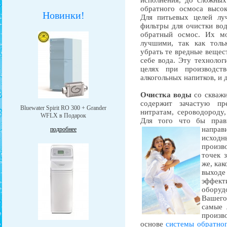
исполнения, до сложны
обратного осмоса высок
Новинки!
Для питьевых целей лу
фильтры для очистки во
обратный осмос. Их м
лучшими, так как толь
убрать те вредные вещест
себе вода. Эту техноло
целях при производств
алкогольных напитков, и 
Очистка воды
со скважи
содержит зачастую п
Bluewater Spirit RO 300 + Grander
нитратам, сероводороду
WFLX в Подарок
Для того что бы прав
напра
подробнее
исхо
произво
точек 
же, как
выходе
эффек
обору
Вашег
самые 
произв
основе
системы обратног