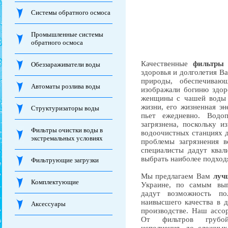
Системы обратного осмоса
Промышленные системы
обратного осмоса
Качественные
фильтры
Обеззараживатели воды
здоровья и долголетия Ва
природы, обеспечиваю
Автоматы розлива воды
изображали богиню здор
женщины с чашей воды в
жизни, его жизненная эн
Структуризаторы воды
пьет ежедневно. Водо
загрязнена, поскольку 
Фильтры очистки воды в
водоочистных станциях д
экстремальных условиях
проблемы загрязнения в
специалисты дадут квал
выбрать наиболее подход
Фильтрующие загрузки
Мы предлагаем Вам
луч
Комплектующие
Украине, по самым вы
дадут возможность по
наивысшего качества в 
Аксессуары
производстве. Наш ассо
От фильтров грубо