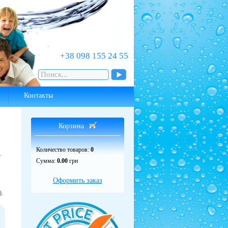
‎+38 098 155 24 55
Контакты
Корзина
Количество товаров:
0
—
Сумма:
0.00
грн
Оформить заказ
).