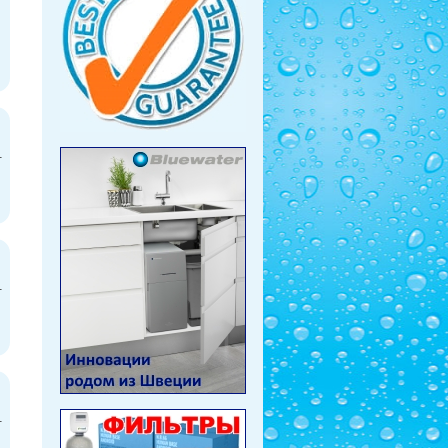
-
-
-