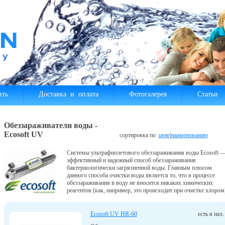
ить
Доставка и оплата
Фотогалерея
Статьи
Обеззараживатели воды -
Ecosoft UV
сортировка по
цене
|
наименованию
Системы ультрафиолетового обеззараживания воды Ecosoft 
эффективный и надежный способ обеззараживания
бактериологически загрязненной воды. Главным плюсом
данного способа очистки воды является то, что в процессе
обеззараживания в воду не вносится никаких химических
реагентов (как, например, это происходит при очистке хлором
Ecosoft UV HR-60
есть в нал.