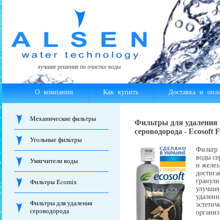
лучшие решения по очистке воды
О компании
Как купить
Доставка и опла
Механические фильтры
Фильтры для удаления
сероводорода - Ecosoft 
Угольные фильтры
Фильтр 
воды се
Умягчители воды
и желез
достига
гранули
Фильтры Ecomix
улучшен
удалени
Фильтры для удаления
эстетич
сероводорода
организ