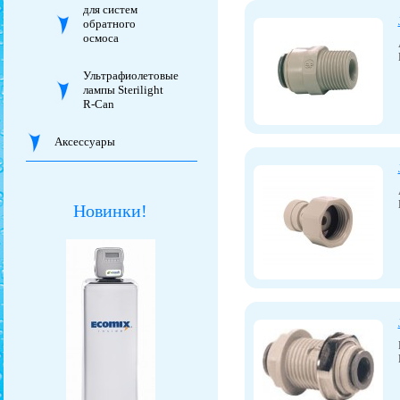
для систем
обратного
осмоса
Ультрафиолетовые
лампы Sterilight
R-Can
Аксессуары
Новинки!