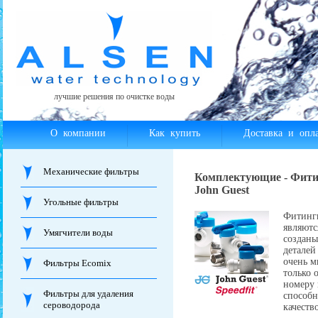
лучшие решения по очистке воды
О компании
Как купить
Доставка и опла
Механические фильтры
Комплектующие - Фити
John Guest
Угольные фильтры
Фитинги
являютс
Умягчители воды
созданы
деталей
очень м
Фильтры Ecomix
только 
номеру 
Фильтры для удаления
способн
сероводорода
качеств