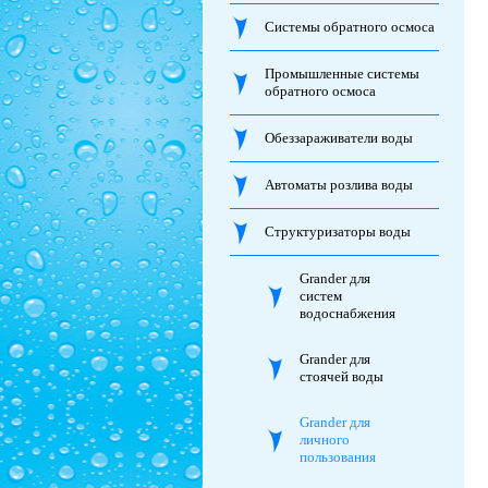
Системы обратного осмоса
Промышленные системы
обратного осмоса
Обеззараживатели воды
Автоматы розлива воды
Структуризаторы воды
Grander для
систем
водоснабжения
Grander для
стоячей воды
Grander для
личного
пользования