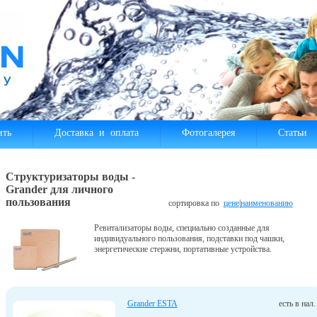
ить
Доставка и оплата
Фотогалерея
Статьи
Структуризаторы воды -
Grander для личного
пользования
сортировка по
цене
|
наименованию
Ревитализаторы воды, специально созданные для
индивидуального пользования, подставки под чашки,
энергетические стержни, портативные устройства.
Grander ESTA
есть в нал.