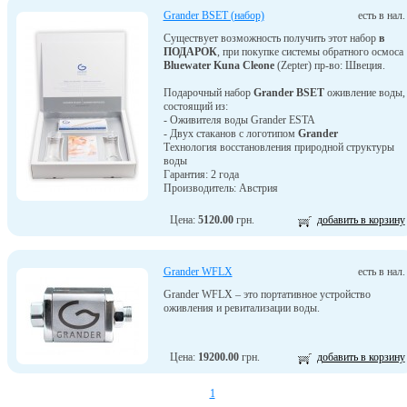
Grander BSET (набор)
есть в нал.
Существует возможность получить этот набор
в
ПОДАРОК
, при покупке системы обратного осмоса
Bluewater Kuna Cleone
(Zepter) пр-во: Швеция.
Подарочный набор
Grander BSET
оживление воды,
состоящий из:
- Оживителя воды Grander ESTA
- Двух стаканов с логотипом
Grander
Технология восстановления природной структуры
воды
Гарантия: 2 года
Производитель: Австрия
Цена:
5120.00
грн.
добавить в корзину
Grander WFLX
есть в нал.
Grander WFLX – это портативное устройство
оживления и ревитализации воды.
Цена:
19200.00
грн.
добавить в корзину
1