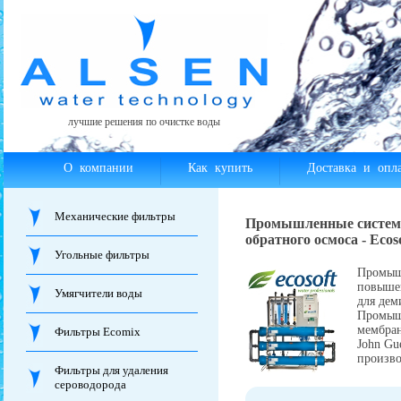
лучшие решения по очистке воды
О компании
Как купить
Доставка и опла
Механические фильтры
Промышленные систе
обратного осмоса - Ecoso
Угольные фильтры
Промышл
повышен
Умягчители воды
для дем
Промышл
мембран
Фильтры Ecomix
John Gu
произво
Фильтры для удаления
сероводорода