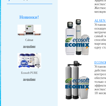
эффекти
жесткос
Жесткос
месяцев
Новинки!
ALSEN 
Установ
оснащен
метриче
самый м
способн
Calmat
марганц
подробнее
одну ст
ECOSOF
Устано
действи
Ecosoft PURE
контрол
обеспеч
подробнее
только
эффекти
жесткос
18 меся