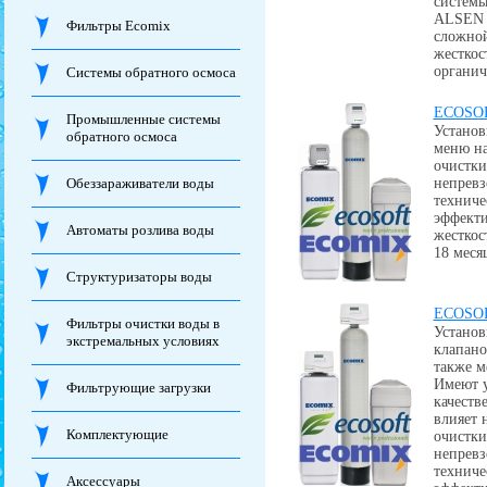
системы
ALSEN E
Фильтры Ecomix
сложной
жесткос
органич
Системы обратного осмоса
ECOSOF
Промышленные системы
Устано
обратного осмоса
меню на
очистки
Обеззараживатели воды
непревз
техниче
эффекти
Автоматы розлива воды
жесткос
18 меся
Структуризаторы воды
ECOSOF
Фильтры очистки воды в
Устано
экстремальных условиях
клапано
также м
Имеют у
Фильтрующие загрузки
качеств
влияет 
Комплектующие
очистки
непревз
техниче
Аксессуары