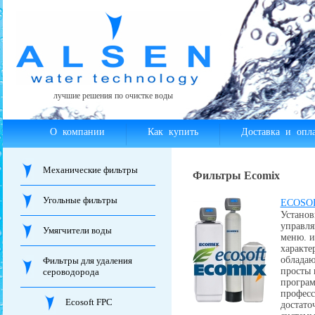
лучшие решения по очистке воды
О компании
Как купить
Доставка и опла
Механические фильтры
Фильтры Ecomix
Угольные фильтры
ECOSOF
Устано
управл
Умягчители воды
меню. и
характе
обладаю
Фильтры для удаления
просты 
сероводорода
програм
професс
Ecosoft FPC
достато