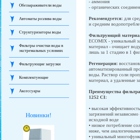
- аммония
Обеззараживатели воды
- органических соединен
Рекомендуется:
для сре
Автоматы розлива воды
и средним водопотребле
Структуризаторы воды
Фильтрующий материа
ECOMIX - уникальный з
Фильтры очистки воды в
материал - очищает воду
экстремальных условиях
лишь за 1 стадию в 1 фи
Регенерация:
восстанов
Фильтрующие загрузки
автоматизированный про
воды. Раствор соли про
Комплектующие
материал, а удаленные з
Аксессуары
Преимущества фильтра
1252 CI:
• высокая эффективност
загрязнений независимо 
Новинки!
исходной воде
• низкое потребление со
ниже, чем аналогичным
• уникальный многофун