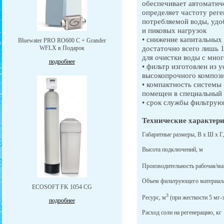
обеспечивает автоматич
определяет частоту реге
потребляемой воды, удо
и пиковых нагрузок
• снижение капитальных 
Bluewater PRO RO600 C + Grander
достаточно всего лишь 
WFLX в Подарок
для очистки воды с мно
подробнее
• фильтр изготовлен из 
высокопрочного компози
• компактность системы
помещен в специальный 
• срок службы фильтрующ
Технические характер
Габаритные размеры, В х Ш х Г,
Высота подключений, м
Производительность рабочая/ма
Объем фильтрующего материала
ECOSOFT FK 1054 CG
3
Ресурс, м
(при жесткости 5 мг-э
подробнее
Расход соли на регенерацию, кг