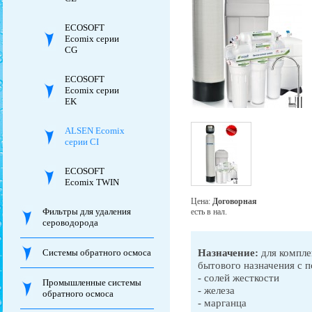
ECOSOFT
Ecomix серии
CG
ECOSOFT
Ecomix серии
EK
ALSEN Ecomix
серии CI
ECOSOFT
Ecomix TWIN
Цена:
Договорная
Фильтры для удаления
есть в нал.
сероводорода
Назначение:
для компле
Системы обратного осмоса
бытового назначения с
- солей жесткости
Промышленные системы
- железа
обратного осмоса
- марганца