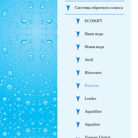
Системы обратного осмоса
ECOSOFT
Наша вода
Новая вода
Atoll
Bluewater
Puricom
Leader
Aquafilter
Aqualine
Topway Global