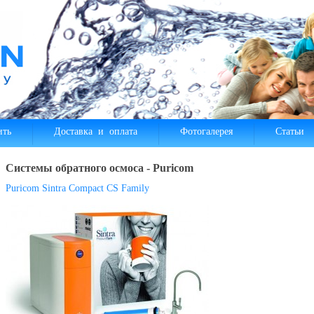
ить
Доставка и оплата
Фотогалерея
Статьи
Системы обратного осмоса - Puricom
Puricom Sintra Compact CS Family