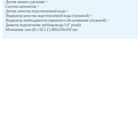
Датчик низкого давления +
Система антизатопа +
Датчик качества подготовленной воды +
Индикатор качества подготовленной воды (звуковой) +
Индикатор необходимости сервисного обслуживания (звуковой) +
Диаметр подключения трубопровода 1/4" резьба
Монтажная зона (В х Ш х Г) 400х250х430 мм