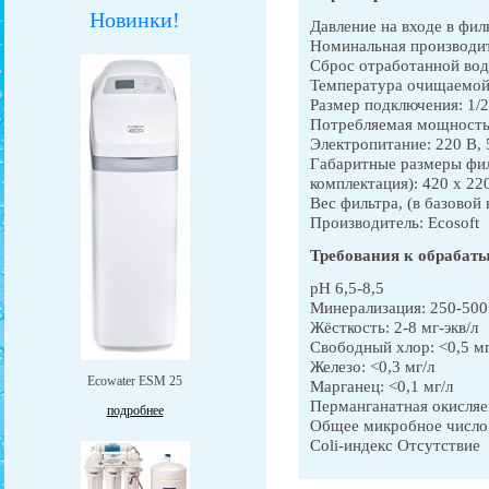
Новинки!
Давление на входе в филь
Номинальная производит
Сброс отработанной воды
Температура очищаемой 
Размер подключения: 1/2
Потребляемая мощность
Электропитание: 220 В, 
Габаритные размеры филь
комплектация): 420 x 22
Вес фильтра, (в базовой 
Производитель: Ecosoft
Требования к обрабат
pH 6,5-8,5
Минерализация: 250-500
Жёсткость: 2-8 мг-экв/л
Свободный хлор: <0,5 мг
Железо: <0,3 мг/л
Ecowater ESM 25
Марганец: <0,1 мг/л
Перманганатная окисляе
подробнее
Общее микробное число 
Coli-индекс Отсутствие