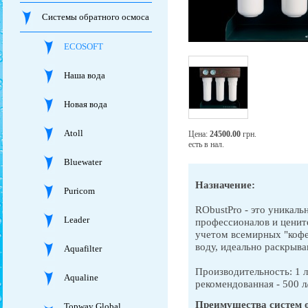
Системы обратного осмоса
ECOSOFT
Наша вода
Новая вода
Atoll
Цена:
24500.00
грн.
есть в нал.
Bluewater
Назначение:
Puricom
RObustPro - это уникал
Leader
профессионалов и цените
учетом всемирных "кофе
воду, идеально раскрыв
Aquafilter
Производительность: 1 
Aqualine
рекомендованная - 500 л
Преимущества систем о
Topway Global