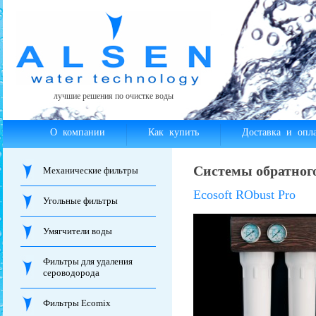
лучшие решения по очистке воды
О компании
Как купить
Доставка и опла
Системы обратног
Механические фильтры
Ecosoft RObust Pro
Угольные фильтры
Умягчители воды
Фильтры для удаления
сероводорода
Фильтры Ecomix