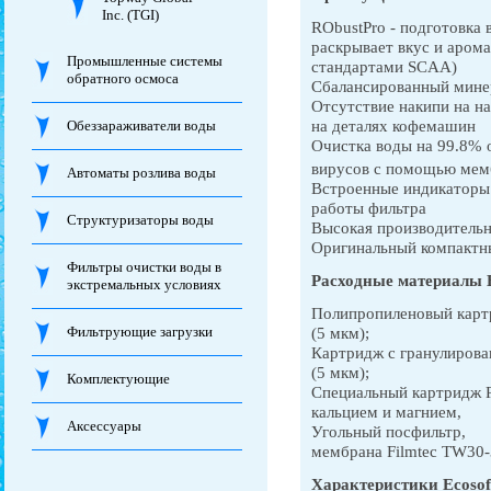
Inc. (TGI)
RObustPro - подготовка 
раскрывает вкус и арома
Промышленные системы
стандартами SCAA)
обратного осмоса
Сбалансированный мине
Отсутствие накипи на н
на деталях кофемашин
Обеззараживатели воды
Очистка воды на 99.8% 
вирусов с помощью мем
Автоматы розлива воды
Встроенные индикаторы 
работы фильтра
Структуризаторы воды
Высокая производительн
Оригинальный компактны
Фильтры очистки воды в
Расходные материалы
экстремальных условиях
Полипропиленовый картр
Фильтрующие загрузки
(5 мкм);
Картридж с гранулирова
(5 мкм);
Комплектующие
Специальный картридж R
кальцием и магнием,
Аксессуары
Угольный посфильтр,
мембрана Filmtec TW30-
Характеристики
Ecosof