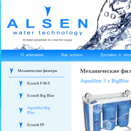
лучшие решения по очистке воды
О компании
Как купить
Доставка и опла
Механические филь
Механические фильтры
Aquafilter 3 x BigBlu
Ecosoft F-M-S
Ecosoft Big Blue
Aquafilter Big
Blue
Ecosoft FP