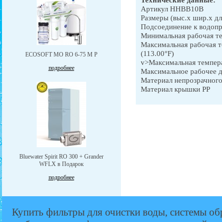
Артикул HHBB10B
Размеры (выс.х шир.х дл
Подсоединение к водопр
Минимальная рабочая те
Максимальная рабочая 
(113.00°F)
ЕCOSOFT MO RO 6-75 М P
v>Максимальная темпера
подробнее
Максимальное рабочее да
Материал непрозрачного
Материал крышки PP
Bluewater Spirit RO 300 + Grander
WFLX в Подарок
подробнее
Купить фильтры для очистки воды, системы об