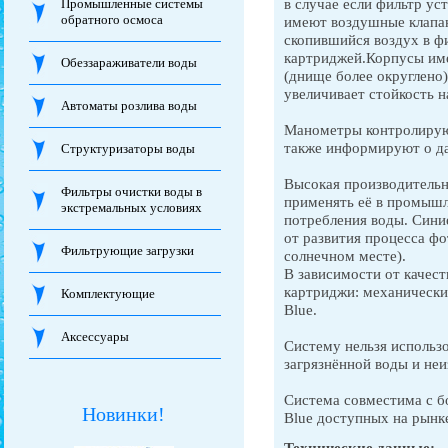
в случае если фильтр ус
Промышленные системы
обратного осмоса
имеют воздушные клапан
скопившийся воздух в ф
картриджей.Корпусы им
Обеззараживатели воды
(днище более округлено)
увеличивает стойкость н
Автоматы розлива воды
Манометры контролируют
также информируют о да
Структуризаторы воды
Высокая производительн
Фильтры очистки воды в
применять её в промышл
экстремальных условиях
потребления воды. Сини
от развития процесса фо
Фильтрующие загрузки
солнечном месте).
В зависимости от качест
картриджи: механические
Комплектующие
Blue.
Аксессуары
Систему нельзя использ
загрязнённой воды и не
Система совместима с б
Новинки!
Blue доступных на рынк
Технические данные: