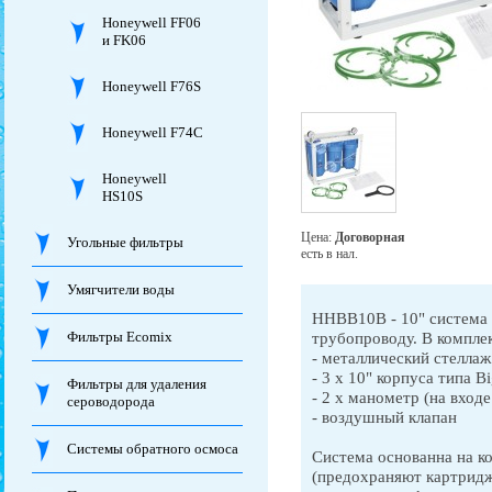
Honeywell FF06
и FK06
Honeywell F76S
Honeywell F74C
Honeywell
HS10S
Цена:
Договорная
Угольные фильтры
есть в нал.
Умягчители воды
HHBB10B - 10" система 
Фильтры Ecomix
трубопроводу. В комплек
- металлический стелла
- 3 x 10" корпуса типа Bi
Фильтры для удаления
- 2 x манометр (на вход
сероводорода
- воздушный клапан
Системы обратного осмоса
Система основанна на ко
(предохраняют картридж