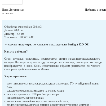
Цена:
Договорная
Добавить в корзи
есть в нал.
Обработка емкостей до 90,8 м3
Длина - 90,0 см
Диаметр - 6,5 см
Тип лампы - S8 ROL/ 4P
>> скачать инструкцию по установке и эксплуатации Sterilight S2Q-OZ
Как это работает?
Озон - активный окислитель, производится внутри запаянного нержавеющего
корпуса. По мере того, как воздух проходит через корпус, молекулы кислорода
преобразуются в озон. Озон, естественным образом распадается до чистого
кислорода приблизительно за 20 мин.
Характеристики:
- озон генерируется из кислорода воздуха с помощью УФ-лучей длиной волны
185 нм;
- сокращение расхода химикатов на основе хлора;
- окисляет примеси в 3200 раз быстрее хлора;
- невозможность передозировки;
- высококачественный корпус из нержавеющей стали;
- разделение корпуса и блока питания обеспечивают удобство монтажа и