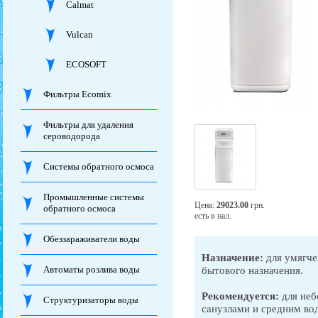
Calmat
Vulcan
ECOSOFT
Фильтры Ecomix
Фильтры для удаления
сероводорода
Системы обратного осмоса
Промышленные системы
Цена:
29023.00
грн.
обратного осмоса
есть в нал.
Обеззараживатели воды
Назначение:
для умягче
Автоматы розлива воды
бытового назначения.
Рекомендуется:
для неб
Структуризаторы воды
санузлами и средним во