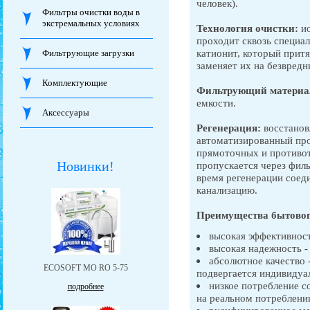
человек).
Фильтры очистки воды в
экстремальных условиях
Технология очистки:
ио
проходит сквозь специа
катионит, который притя
Фильтрующие загрузки
заменяет их на безвредн
Комплектующие
Фильтрующий материа
емкости.
Аксессуары
Регенерация:
восстанов
автоматизированный про
прямоточных и противот
Новинки!
пропускается через фил
время регенерации соед
канализацию.
Преимущества бытовог
высокая эффективнос
высокая надежность -
абсолютное качество 
ЕCOSOFT MO RO 5-75
подвергается индивидуа
низкое потребление с
подробнее
на реальном потреблени