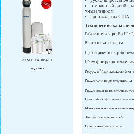
русифицированное м
компактный дизайн, 
умывальником
производство США
Технические характери
Габаритные размеры, В х Ш х Г,
Высота подключений, см
Производительность рабочая/ма
ALSEN FK 1054 CI
Объем фильтрующего материала
подробнее
3
Ресурс, м
(при жесткости 5 мг-э
Расход соли на регенерацию, кг
Расход воды на регенерацию (об
Срок работы фильтрующего мате
Максимально допустимые пар
Жесткость воды, мг-экв/л
Содержание железа, мг/л