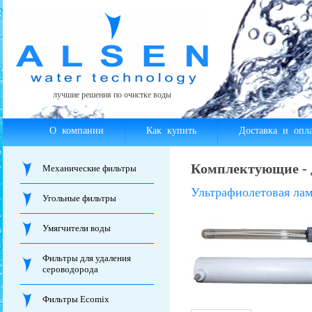
лучшие решения по очистке воды
О компании
Как купить
Доставка и опла
Комплектующие - д
Механические фильтры
Ультрафиолетовая лам
Угольные фильтры
Умягчители воды
Фильтры для удаления
сероводорода
Фильтры Ecomix