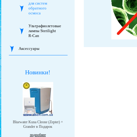
для систем
обратного
осмоса
Ультрафиолетовые
лампы Sterilight
R-Can
Аксессуары
Новинки!
Bluewater Kuna Cleone (Zepter) +
Grander в Подарок
подробнее