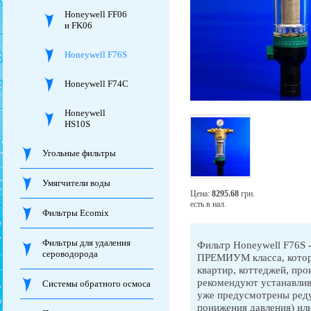
Honeywell FF06
и FK06
Honeywell F76S
Honeywell F74C
Honeywell
HS10S
Угольные фильтры
Умягчители воды
Цена:
8295.68
грн.
есть в нал.
Фильтры Ecomix
Фильтры для удаления
Фильтр Honeywell F76S -
сероводорода
ПРЕМИУМ класса, котор
квартир, коттеджей, про
рекомендуют устанавлив
Системы обратного осмоса
уже предусмотрены реду
понижения давления) или