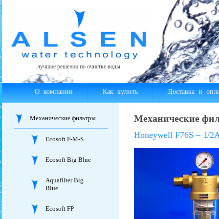
лучшие решения по очистке воды
О компании
Как купить
Доставка и опла
Механические филь
Механические фильтры
Honeywell F76S – 1/2
Ecosoft F-M-S
Ecosoft Big Blue
Aquafilter Big
Blue
Ecosoft FP