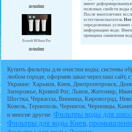
имеет деформированную с
подробнее
полезных свойств воды 
После многолетних иссл
естествоиспытатель
Иог
определенных условиях 
информацию воде. Именн
принципа оживления во
Ecosoft RObust Pro
подробнее
Купить фильтры для очистки воды, системы об
любом городе, оформив заказ через наш сайт, с
Украине: Харьков, Киев, Днепропетровск, Дон
Запорожье, Кривой Рог, Львов, Житомир, Иван
Шостка, Черкассы, Винница, Кировоград, Никол
Ковель, Тернополь, Чернигов, Черновцы, Кам
Фильтры воды для шко
и многие другие.
Фильтры для воды Киев
промышленн
,
фильтры для воды Донецк