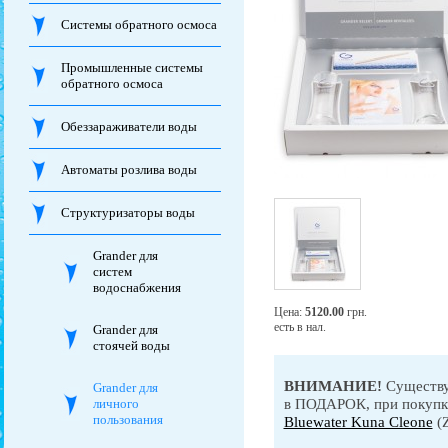
Системы обратного осмоса
Промышленные системы
обратного осмоса
Обеззараживатели воды
Автоматы розлива воды
Структуризаторы воды
Grander для
систем
водоснабжения
Цена:
5120.00
грн.
есть в нал.
Grander для
стоячей воды
ВНИМАНИЕ!
Существу
Grander для
в ПОДАРОК, при покупк
личного
пользования
Bluewater Kuna Cleone
(Z