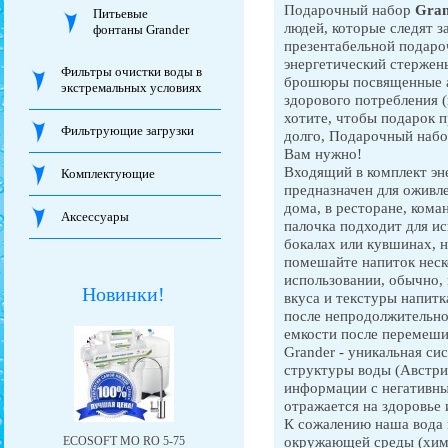
Подарочный набор
Gran
Питьевые
людей, которые следят з
фонтаны Grander
презентабельной подаро
энергетический стержень
Фильтры очистки воды в
брошюры посвященные а
экстремальных условиях
здорового потребления (н
хотите, чтобы подарок п
Фильтрующие загрузки
долго, Подарочный набор
Вам нужно!
Входящий в комплект эн
Комплектующие
предназначен для оживл
дома, в ресторане, кома
Аксессуары
палочка подходит для ис
бокалах или кувшинах, н
помешайте напиток неско
использовании, обычно,
Новинки!
вкуса и текстуры напитк
после непродолжительно
емкости после перемеши
Grander - уникальная си
структуры воды (Австри
информации с негативны
отражается на здоровье 
К сожалению наша вода 
окружающей среды (химич
ЕCOSOFT MO RO 5-75